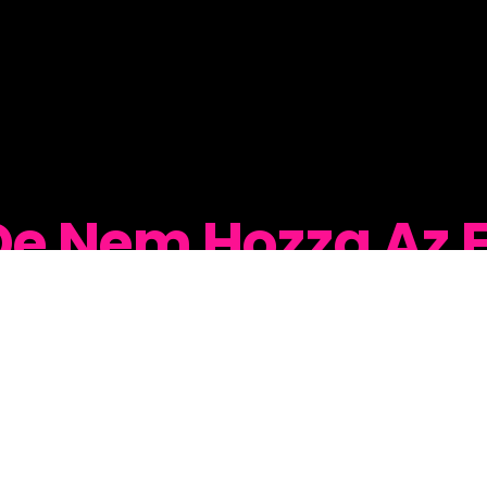
 De Nem Hozza Az
 – egy 11 részes ingyenes e-mail sorozatba