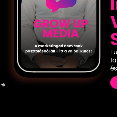
Tu
ta
és
ünk!