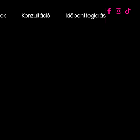
sok
Konzultáció
Időpontfoglalás