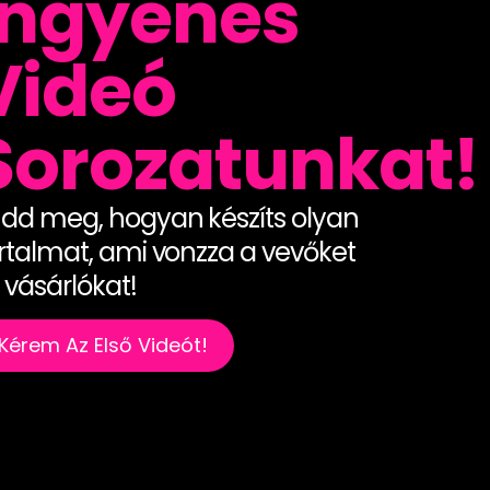
Ingyenes
Videó
Sorozatunkat!
dd meg, hogyan készíts olyan
rtalmat, ami vonzza a vevőket
 vásárlókat!
Kérem Az Első Videót!