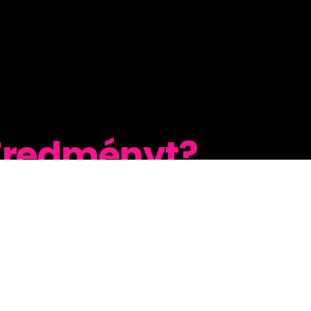
 Eredményt?
n!
Stratégiák
videómarketingre,
értékesítésre és
automatizálásra