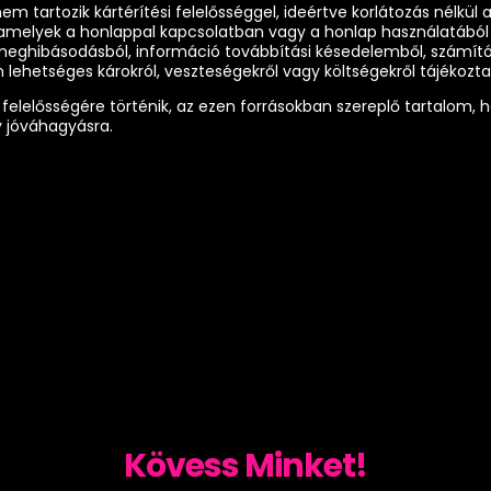
m tartozik kártérítési felelősséggel, ideértve korlátozás nélkül 
, amelyek a honlappal kapcsolatban vagy a honlap használatából
eghibásodásból, információ továbbítási késedelemből, számítóg
 lehetséges károkról, veszteségekről vagy költségekről tájékozta
át felelősségére történik, az ezen forrásokban szereplő tartalom
gy jóváhagyásra.
Kövess Minket!