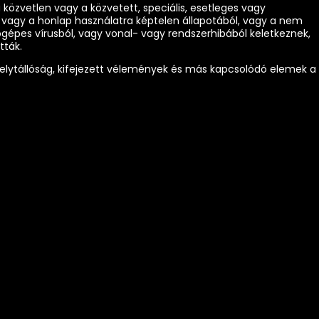
a közvetlen vagy a közvetett, speciális, esetleges vagy
 vagy a honlap használatra képtelen állapotából, vagy a nem
épes vírusból, vagy vonal- vagy rendszerhibából keletkeznek,
tták.
, helytállóság, kifejezett vélemények és más kapcsolódó elemek a