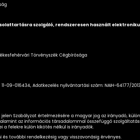
ság
solattartásra szolgáló, rendszeresen használt elektroniku
ékesfehérvári Törvényszék Cégbírósága
1-09-016434, Adatkezelés nyilvántartási szám: NAIH-64177/2013, Ü
 jelen Szabályzat értelmezésére a magyar jog az irányadó, különös
 valamint az információs társadalommal összefüggő szolgáltatások
a felekre külön kikötés nélkül is irányadók.
mazni és további rendelkezésig vagy visszavonásig érvényes.