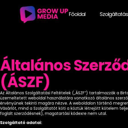
Főoldal
Szolgáltatá
Általános Szerződ
(ÁSZF)
Az Általános Szolgáltatási Feltételek („ÁSZF”) tartalmazzák a Bir
üzemeltetett weboldal használatára vonatkozó általános szerződ
érvényűnek tekinti magára nézve. A weboldalon történő megrende
Vásárlót, mind a Szolgáltatót köti a köztük létrejött kötelem t
foglalt szerződésnek), magatartási kódexre nem utal.
Szolgáltató adatai: