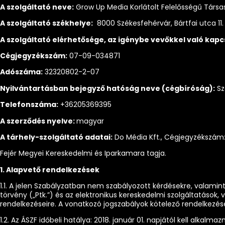
A szolgáltató neve:
Grow Up Media Korlátolt Felelősségű Társa
A szolgáltató székhelye:
8000 Székesfehérvár, Bártfai utca 11.
A szolgáltató elérhetősége, az igénybe vevőkkel való kapc
Cégjegyzékszám:
07-09-034871
Adószáma:
32320802-2-07
Nyilvántartásban bejegyző hatóság neve (cégbíróság):
Sz
Telefonszáma:
+36205369395
A szerződés nyelve:
magyar
A tárhely-szolgáltató adatai:
Do Média Kft., Cégjegyzékszám: 1
Fejér Megyei Kereskedelmi és Iparkamara tagja.
1. Alapvető rendelkezések
1.1. A jelen Szabályzatban nem szabályozott kérdésekre, valamint
törvény („Ptk.”) és az elektronikus kereskedelmi szolgáltatások,
rendelkezéseire. A vonatkozó jogszabályok kötelező rendelkezései 
1.2. Az ÁSZF időbeli hatálya: 2018. január 01. napjától kell alkal