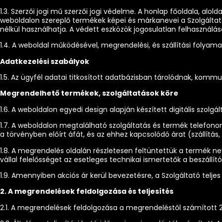
1.3. Szerzői jogi mű szerzői jogi védelme. A honlap főoldala, alol
weboldalon szereplő termékek képei és márkanevei a Szolgáltató
nélkül használhatja. A védett eszközök jogosulatlan felhasználás
1.4. A weboldal működésével, megrendelési, és szállítási folya
Adatkezelési szabályok
1.5. Az ügyfél adatai titkosított adatbázisban tárolódnak, kommun
Megrendelhető termékek, szolgáltatások köre
1.6. A weboldalon egyedi design alapján készített digitális szol
1.7. A weboldalon megtalálható szolgáltatás és termék telefon
a törvényben előírt áfát, és az ehhez kapcsolódó árat (szállítás, 
1.8. A megrendelés oldalán részletesen feltüntettük a termék ne
vállal felelősséget az esetleges technikai ismertetők a beszállító
1.9. Amennyiben akciós ár kerül bevezetésre, a Szolgáltató teljes
2. A megrendelések feldolgozása és teljesítés
2.1. A megrendelések feldolgozása a megrendeléstől számított 2