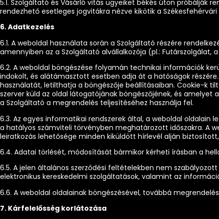
5.1. Szolgáltató és Vásárló vitás ügyeiket békés úton próbálják 
rendezhető esetleges jogvitákra nézve kikötik a Székesfehérvári
6. Adatkezelés
6.1. A weboldal használata során a Szolgáltató részére rendelke
amennyiben az a Szolgáltató alvállalkozója (pl.: Futárszolgálat,
6.2. A weboldal böngészése folyamán technikai információk kerüln
indokolt, és alátámasztott esetben adja át a hatóságok részér
használatát, letilthatja a böngészője beállításaiban. Cookie-k t
szerver küld az oldal látogatójának böngészőjének, és amelyet
a Szolgáltató a megrendelés teljesítéséhez használja fel.
6.3. Az egyes informatikai rendszerek által, a weboldal oldalai
a hatályos számviteli törvényben meghatározott időszakra. A we
leiratkozás lehetősége minden kiküldött hírlevél alján biztosít
6.4. Adatai törlését, módosítását bármikor kérheti írásban a 
6.5. A jelen általános szerződési feltételekben nem szabályozott
elektronikus kereskedelmi szolgáltatások, valamint az információ
6.6. A weboldal oldalainak böngészésével, továbbá megrendeléséne
7. Kárfelelősség korlátozása