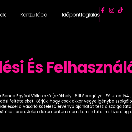
sok
Konzultáció
Időpontfoglalás
ési És Felhasználá
ta Bence Egyéni Vállalkozó (székhely: 8111 Seregélyes Fő utca 154.
ési feltételeket. Kérjük, hogy csak akkor vegye igénybe szolgá
léssel a Vásárló kötelező érvényű ajánlatot tesz a szolgáltatá
eljesítése során. Jelen dokumentum nem kerül iktatásra, kizáról