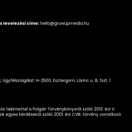
s levelezési címe:
hello@growupmedia.hu
gyfélszolgálat: H-2500, Esztergom, Lőrinc u. 8, fszt. 1
 tekintettel a Polgári Törvénykönyvről szóló 2013. évi V.
 egyes kérdéseiről szóló 2001. évi CVIII. törvény vonatkozó