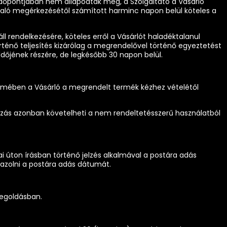
és időpontjában nem állapodtak meg, a Szolgáltató a Vásárló
való megérkezésétől számított harminc napon belül köteles a
l rendelkezésére, köteles erről a Vásárlót haladéktalanul
rténő teljesítés kizárólag a megrendelővel történő egyeztetést
ldőjének részére, de legkésőbb 30 napon belül.
értelmében a Vásárló a megrendelt termék kézhez vételétől
alkozás azonban követelheti a nem rendeltetésszerű használatból
i úton írásban történő jelzés alkalmával a postára adás
 igazolni a postára adás dátumát.
megoldásban.