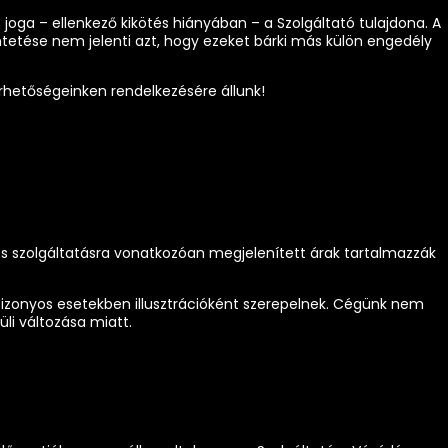
éb joga – ellenkező kikötés hiányában – a Szolgáltató tulajdona. A
ntetése nem jelenti azt, hogy ezeket bárki más külön engedély
rhetőségeinken rendelkezésére állunk!
s szolgáltatásra vonatkozóan megjelenített árak tartalmazzák
, bizonyos esetekben illusztrációként szerepelnek. Cégünk nem
üli változása miatt.