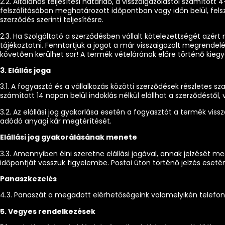
2.2. Általános teljesítési határidő, a visszaigazolástól számíto
felszólításában meghatározott időpontban vagy időn belül, fel
szerződés szerinti teljesítésre.
2.3. Ha Szolgáltató a szerződésben vállalt kötelezettségét azér
tájékoztatni. Fenntartjuk a jogot a már visszaigazolt megrendel
követően kerülhet sor! A termék vételárának előre történő kiegy
3. Elállás joga
3.1. A fogyasztó és a vállalkozás közötti szerződések részletes 
számított 14 napon belül indoklás nélkül elállhat a szerződéstől
3.2. Az elállási jog gyakorlása esetén a fogyasztót a termék vi
adódó anyagi kár megtérítését.
Elállási jog gyakorálásának menete
3.3. Amennyiben élni szeretne elállási jogával, annak jelzését 
időpontját vesszük figyelembe. Postai úton történő jelzés esetén
Panaszkezelés
4.3. Panaszát a megadott elérhetőségeink valamelyikén telefon
5. Vegyes rendelkezések