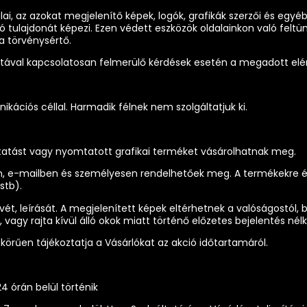
dalai, az azokat megjelenítő képek, logók, grafikák szerzői és egy
 tulajdonát képezi. Ezen védett eszközök oldalainkon való feltü
a törvénysértő.
matával kapcsolatosan felmerülő kérdések esetén a megadott elé
ikációs céllal. Harmadik félnek nem szolgáltatjuk ki.
gáltatást vagy nyomtatott grafikai terméket vásárolhatnak meg.
on, e-mailben és személyesen rendelhetőek meg. A termékekre é
stb).
vét, leírását. A megjelenített képek eltérhetnek a valóságostól
, vagy rajta kívül álló okok miatt történő előzetes bejelentés nélk
 körűen tájékoztatja a Vásárlókat az akció időtartamáról.
4 órán belül történik