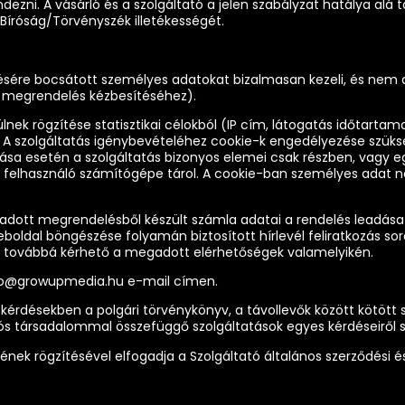
rendezni. A vásárló és a szolgáltató a jelen szabályzat hatálya a
 Bíróság/Törvényszék illetékességét.
zésére bocsátott személyes adatokat bizalmasan kezeli, és nem a
 a megrendelés kézbesítéséhez).
ek rögzítése statisztikai célokból (IP cím, látogatás időtartama,
e. A szolgáltatás igénybevételéhez cookie-k engedélyezése szü
iltása esetén a szolgáltatás bizonyos elemei csak részben, vagy 
 a felhasználó számítógépe tárol. A cookie-ban személyes adat 
n leadott megrendelésből készült számla adatai a rendelés leadás
boldal böngészése folyamán biztosított hírlevél feliratkozás so
ott, továbbá kérhető a megadott elérhetőségek valamelyikén.
hello@growupmedia.hu e-mail címen.
 kérdésekben a polgári törvénykönyv, a távollevők között kötött s
s társadalommal összefüggő szolgáltatások egyes kérdéseiről szól
k rögzítésével elfogadja a Szolgáltató általános szerződési és f