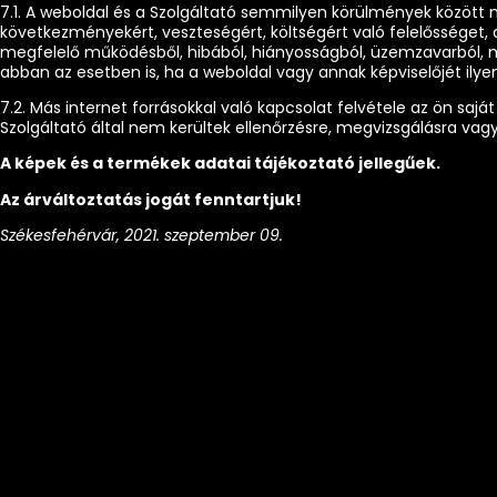
7.1. A weboldal és a Szolgáltató semmilyen körülmények között ne
következményekért, veszteségért, költségért való felelősséget
megfelelő működésből, hibából, hiányosságból, üzemzavarból, m
abban az esetben is, ha a weboldal vagy annak képviselőjét ilyen
7.2. Más internet forrásokkal való kapcsolat felvétele az ön saj
Szolgáltató által nem kerültek ellenőrzésre, megvizsgálásra va
A képek és a termékek adatai tájékoztató jellegűek.
Az árváltoztatás jogát fenntartjuk!
Székesfehérvár, 2021. szeptember 09.