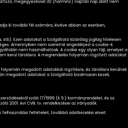
lá tartozó, megegyezéssel 30 (harminc) naptári nap alatt nem
dja ki további fél számára, kivéve abban az esetben,
 stb). Ezen adatokat a Szolgáltató kizárólag jogilag hitelesen
kséges. Amennyiben nem szeretné engedélyezi a cookie-k
egyáltalán nem használhatóak. A cookie egy olyan fájl, amelyet a
nem kerül tárolásra. A megrendelés folyamán rögzített adatokat
a folyamán megadott adatokkal rögzítésre, és tárolásra kerülnek
rán megadott adatokat a Szolgáltató bizalmasan kezeli,
zerződésekről szóló 17/1999 (II. 5.) kormányrendelet, és az
ó 2001. évi CVIII. tv. rendelkezései az irányadók.
elhasználási feltételeit, továbbá adatkezelési elveit.