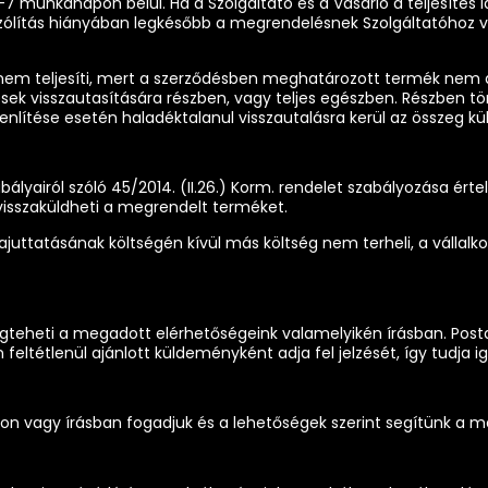
tt 4-7 munkanapon belül. Ha a Szolgáltató és a Vásárló a teljesít
szólítás hiányában legkésőbb a megrendelésnek Szolgáltatóhoz 
t nem teljesíti, mert a szerződésben meghatározott termék nem ál
ések visszautasítására részben, vagy teljes egészben. Részben tö
enlítése esetén haladéktalanul visszautalásra kerül az összeg kü
szabályairól szóló 45/2014. (II.26.) Korm. rendelet szabályozása 
, visszaküldheti a megrendelt terméket.
sszajuttatásának költségén kívül más költség nem terheli, a váll
megteheti a megadott elérhetőségeink valamelyikén írásban. Posta
 feltétlenül ajánlott küldeményként adja fel jelzését, így tudja
on vagy írásban fogadjuk és a lehetőségek szerint segítünk a 