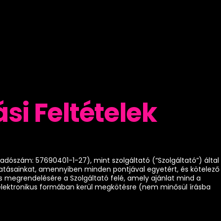
si Feltételek
, adószám: 57690401-1-27), mint szolgáltató (“Szolgáltató”) által
ltatásainkat, amennyiben minden pontjával egyetért, és kötelező
s megrendelésére a Szolgáltató felé, amely ajánlat mind a
ag elektronikus formában kerül megkötésre (nem minősül írásba