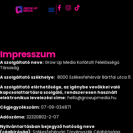
Impresszum
A szolgáltató neve:
Grow Up Media Korlátolt Felelősségű
Társaság
A szolgáltató székhelye:
8000 Székesfehérvár Bártfai utca 11.
A szolgáltató elérhetősége, az igénybe vevőkkel való
kapcsolattartásra szolgáló, rendszeresen használt
elektronikus levelezési címe:
hello@growupmedia.hu
Cégjegyzékszám:
07-09-034871
Adószáma:
32320802-2-07
Nyilvántartásban bejegyző hatóság neve
(cégbíróság):
Székesfehérvári Törvényszék Cégbírósága