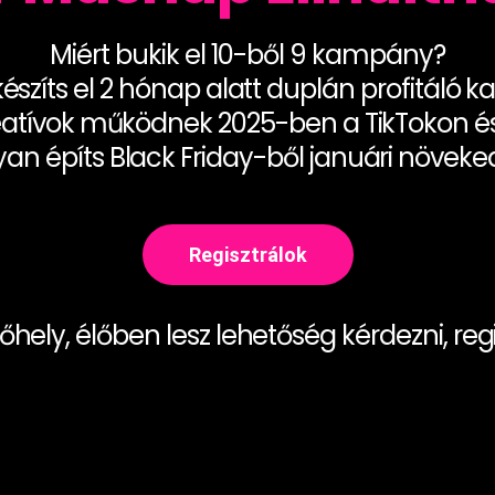
Miért bukik el 10-ből 9 kampány?
szíts el 2 hónap alatt duplán profitáló
eatívok működnek 2025-ben a TikTokon é
an építs Black Friday-ből januári növeke
Regisztrálok
őhely, élőben lesz lehetőség kérdezni, regi