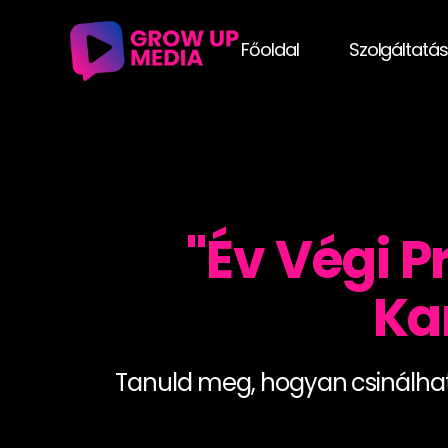
Főoldal
Szolgáltatá
"Év Végi P
Ka
Tanuld meg, hogyan csinálhats