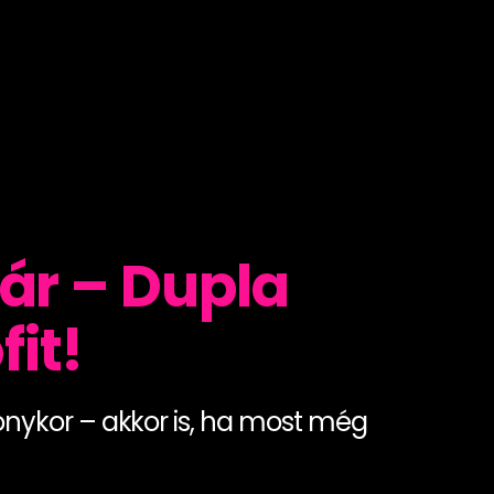
nár – Dupla
it!
onykor – akkor is, ha most még