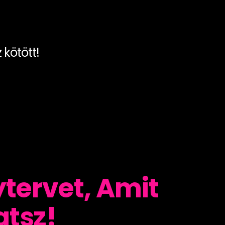
 kötött!
tervet, Amit
atsz!