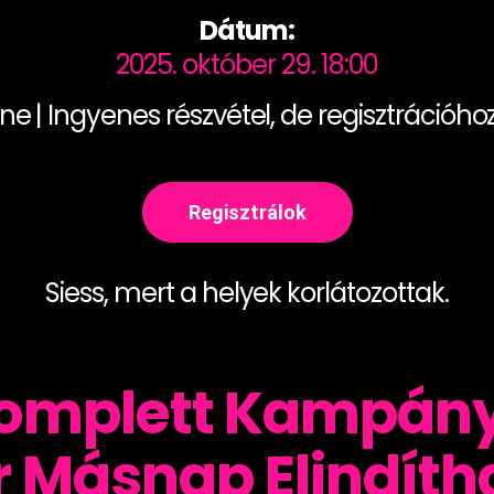
Dátum:
2025. október 29. 18:00
line | Ingyenes részvétel, de regisztrációhoz
Regisztrálok
Siess, mert a helyek korlátozottak.
omplett Kampány
 Másnap Elindíth