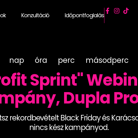
sok
Konzultáció
Időpontfoglalás
nap
óra
perc
másodperc
rofit Sprint" Webi
mpány, Dupla Prof
z rekordbevételt Black Friday és Karács
nincs kész kampányod.