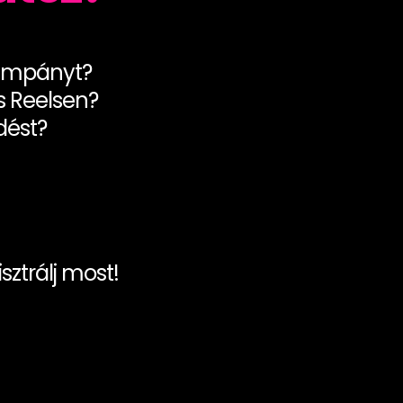
 kampányt?
s Reelsen?
dést?
sztrálj most!